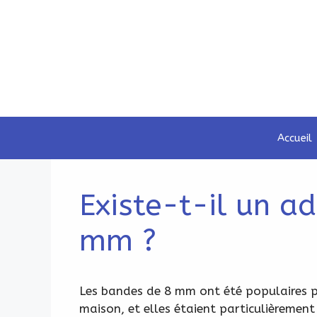
Aller
au
contenu
Accueil
Existe-t-il un a
mm ?
Les bandes de 8 mm ont été populaires pe
maison, et elles étaient particulièreme